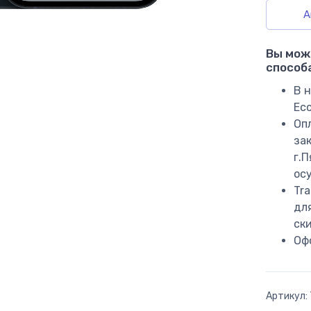
А
Вы мож
способ
В н
Ес
Оп
за
г.
ос
Tr
дл
ск
Оф
Артикул: