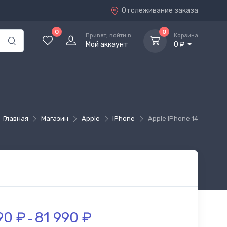
Отслеживание заказа
0
0
Привет, войти в
Корзина
Мой аккаунт
0 ₽
Главная
Магазин
Apple
iPhone
Apple iPhone 14
90
₽
81 990
₽
–