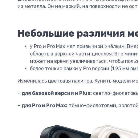
из металла. Он не маркий, на поверхности не ос
Небольшие различия м
у Pro и Pro Max нет привычной «чёлки». Вм
область в верхней части дисплея. Это ми
может на время увеличиваться, чтобы польз
более тонкие рамки у Pro версии (1,95 мм в
Изменилась цветовая палитра. Купить модели мо
–
для базовой версии и Plus:
светло-фиолетовый
–
для Pro и Pro Max:
тёмно-фиолетовый, золотой,