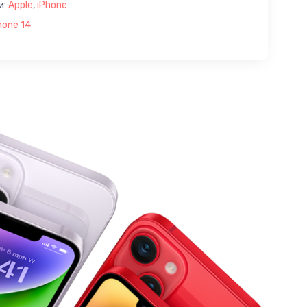
и:
Apple
,
iPhone
hone 14