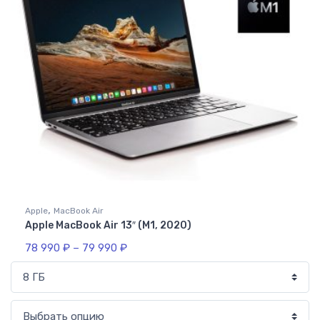
,
Apple
MacBook Air
Apple MacBook Air 13″ (M1, 2020)
78 990
₽
–
79 990
₽