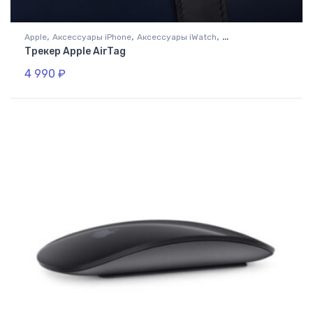
,
,
,
Apple
Аксессуары iPhone
Аксессуары iWatch
Трекер Apple AirTag
Аксессуары MacBook
4 990
₽