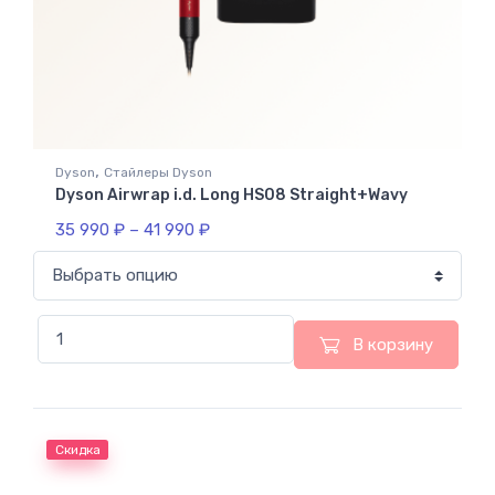
,
Dyson
Стайлеры Dyson
Dyson Airwrap i.d. Long HS08 Straight+Wavy
35 990
₽
–
41 990
₽
В корзину
Скидка