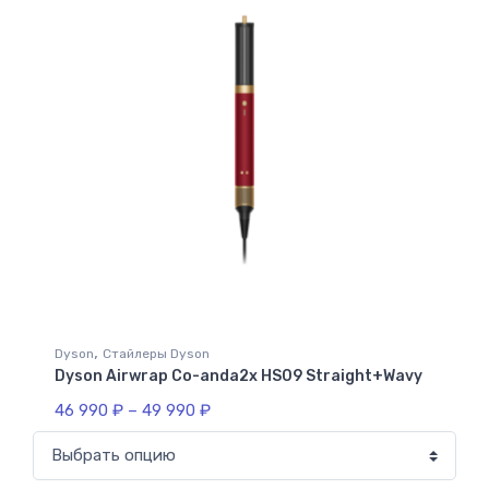
,
Dyson
Стайлеры Dyson
Dyson Airwrap Co-anda2x HS09 Straight+Wavy
46 990
₽
–
49 990
₽