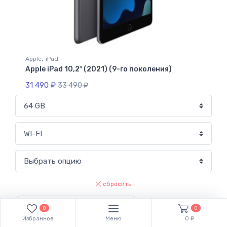
,
Apple
iPad
Apple iPad 10,2″ (2021) (9-го поколения)
31 490
₽
33 490
₽
сбросить
В корзину
0
0
Избранное
Меню
0 ₽