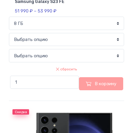
Samsung Galaxy S23 FE
51 990
₽
–
53 990
₽
сбросить
В корзину
Скидка