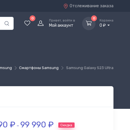
Отслеживание заказа
0
0
Привет, войти в
Корзина
Мой аккаунт
0 ₽
msung
Смартфоны Samsung
Samsung Galaxy S23 Ultra
990
₽
99 990
₽
Скидка
–