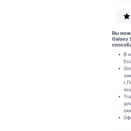
Вы мож
Galaxy
способ
В н
Ес
Оп
за
г.
ос
Tr
дл
ск
Оф