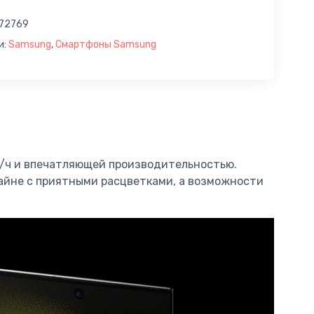
72769
и:
Samsung
,
Смартфоны Samsung
мА/ч и впечатляющей производительностью.
зайне с приятными расцветками, а возможности