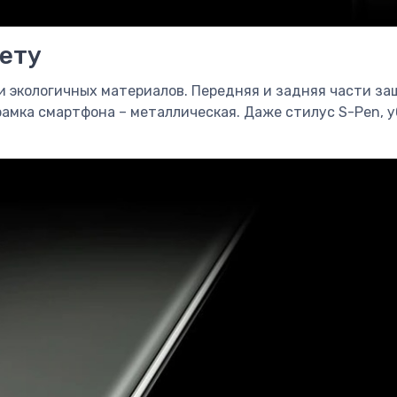
нету
х и экологичных материалов. Передняя и задняя части 
амка смартфона – металлическая. Даже стилус S-Pen, 