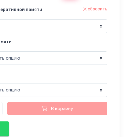
сбросить
перативной памяти
амяти
В корзину