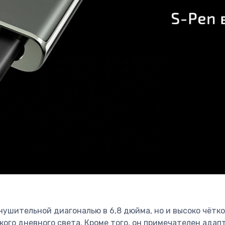
 внушительной диагональю в 6,8 дюйма, но и высоко чёт
кого дневного света. Кроме того, он примечателен ада