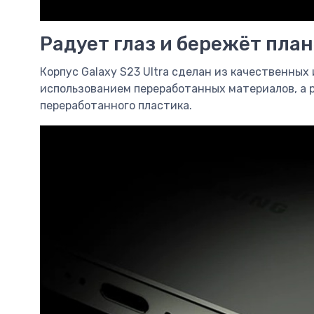
Радует глаз и бережёт пла
Корпус Galaxy S23 Ultra сделан из качественны
использованием переработанных материалов, а р
переработанного пластика.