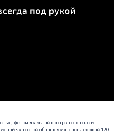
костью, феноменальной контрастностью и
птивной частотой обновления с поддержкой 120