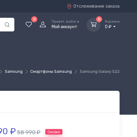
Отслеживание заказа
0
0
Привет, войти в
Корзина
Мой аккаунт
0 ₽
Samsung
Смартфоны Samsung
Samsung Galaxy S22
990
₽
58 990
₽
Скидка