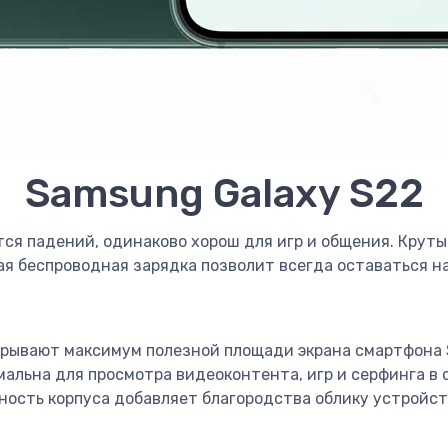
Samsung Galaxy S22
ся падений, одинаково хорош для игр и общения. Крут
я беспроводная зарядка позволит всегда оставаться на
крывают максимум полезной площади экрана смартфона S
льна для просмотра видеоконтента, игр и серфинга в се
ность корпуса добавляет благородства облику устройст