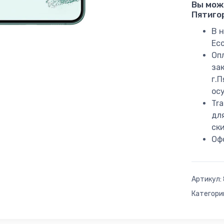
Вы мож
Пятиго
В н
Ес
Оп
за
г.
ос
Tr
дл
ск
Оф
Артикул:
Категори