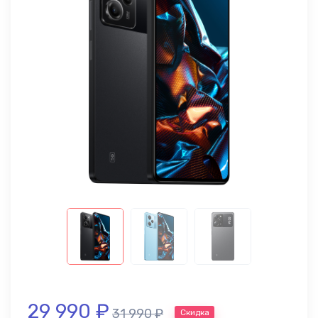
29 990
₽
31 990
₽
Скидка