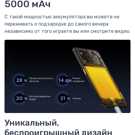
5000 мАч
С такой мощностью аккумулятора вы можете не
переживать о подзарядке до самого вечера
независимо от того играете вы или смотрите видео.
Уникальный,
беспроигрышный дизайн