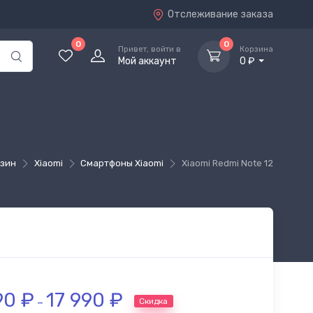
Отслеживание заказа
0
0
Привет, войти в
Корзина
Мой аккаунт
0 ₽
азин
Xiaomi
Cмартфоны Xiaomi
Xiaomi Redmi Note 12
90
₽
17 990
₽
Скидка
–