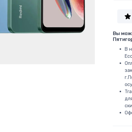
Вы може
Пятиго
В н
Ес
Оп
за
г.
ос
Tr
дл
ск
Оф