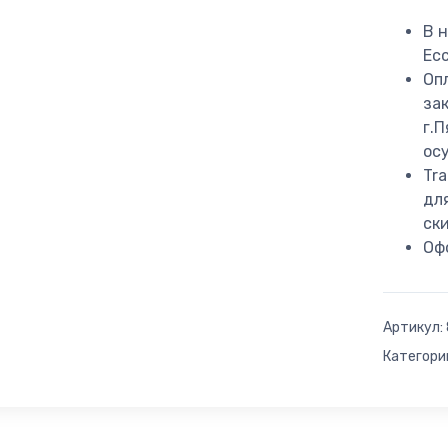
В н
Ес
Оп
за
г.
ос
Tr
дл
ск
Оф
Артикул:
Категори