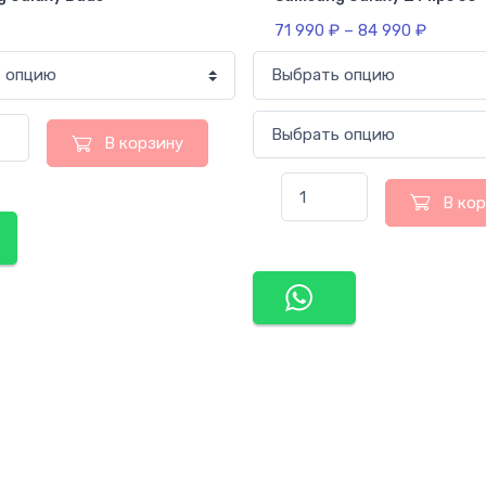
71 990
₽
–
84 990
₽
В корзину
В ко