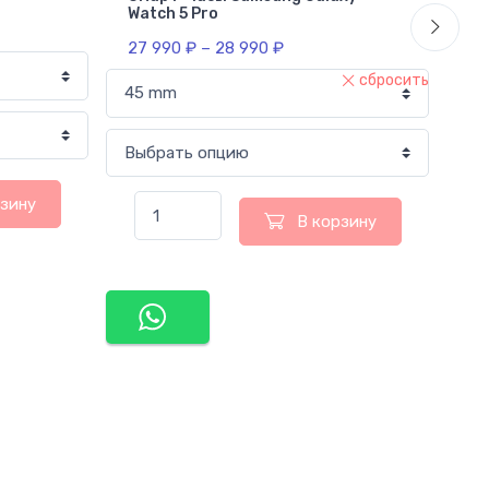
Watch 5 Pro
85
27 990
₽
–
28 990
₽
сбросить
рзину
В корзину