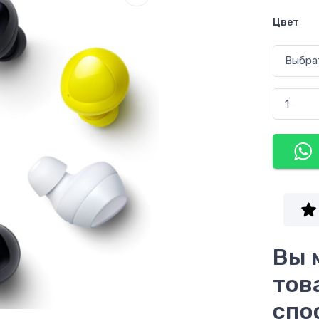
Цвет
Вы 
тов
спо