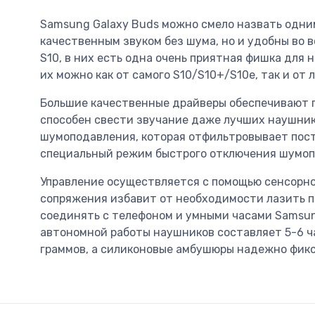
Samsung Galaxy Buds можно смело назвать одни
качественным звуком без шума, но и удобны во 
S10, в них есть одна очень приятная фишка для
их можно как от самого S10/S10+/S10e, так и от
Большие качественные драйверы обеспечивают п
способен свести звучание даже лучших наушник
шумоподавления, которая отфильтровывает постор
специальный режим быстрого отключения шумопод
Управление осуществляется с помощью сенсорной
сопряжения избавит от необходимости лазить по
соединять с телефоном и умными часами Samsun
автономной работы наушников составляет 5-6 ча
граммов, а силиконовые амбушюры надежно фикс