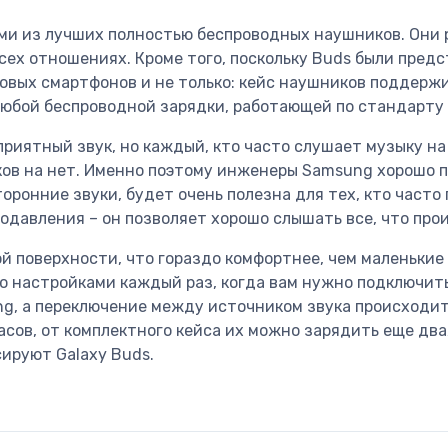
ми из лучших полностью беспроводных наушников. Они 
всех отношениях. Кроме того, поскольку Buds были пред
 новых смартфонов и не только: кейс наушников поддер
 любой беспроводной зарядки, работающей по стандарту 
риятный звук, но каждый, кто часто слушает музыку на
ов на нет. Именно поэтому инженеры Samsung хорошо 
онние звуки, будет очень полезна для тех, кто часто 
авления – он позволяет хорошо слышать все, что проис
 поверхности, что гораздо комфортнее, чем маленькие
 настройками каждый раз, когда вам нужно подключить
g, а переключение между источником звука происходит
сов, от комплектного кейса их можно зарядить еще два
ируют Galaxy Buds.