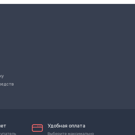
ку
редств
лет
Удобная оплата
купатель
Выберите максимально