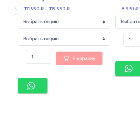
111 990
₽
–
119 990
₽
8 990
₽
В корзину