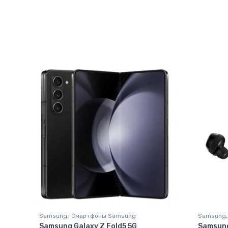
,
,
Samsung
Смартфоны Samsung
Samsung
Samsung Galaxy Z Fold5 5G
Samsung