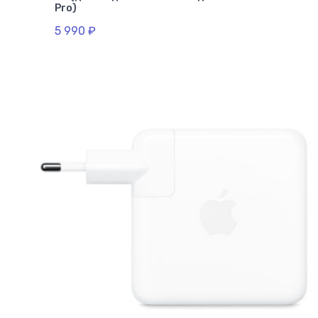
Pro)
5 990
₽