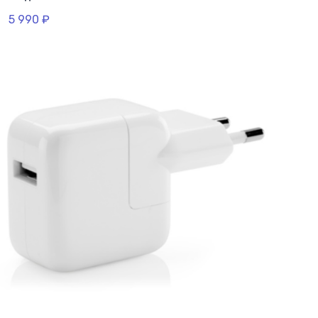
5 990
₽