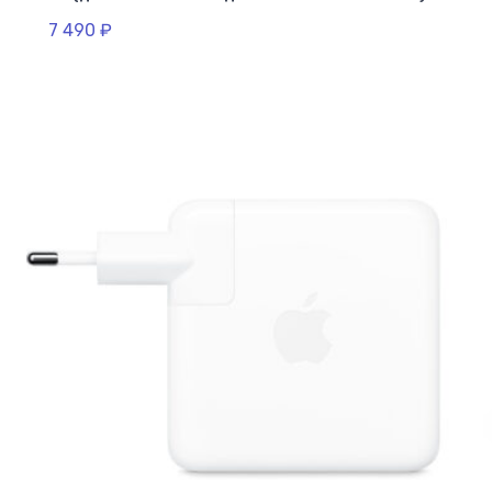
7 490
₽