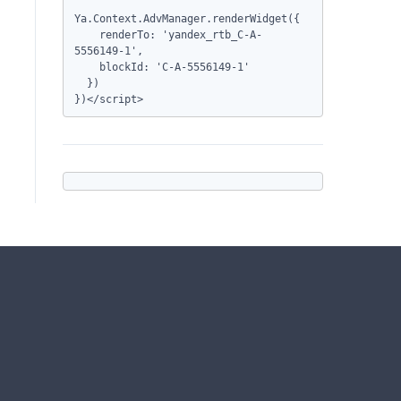
Ya.Context.AdvManager.renderWidget({

    renderTo: 'yandex_rtb_C-A-
5556149-1',

    blockId: 'C-A-5556149-1'

  })

})</script>