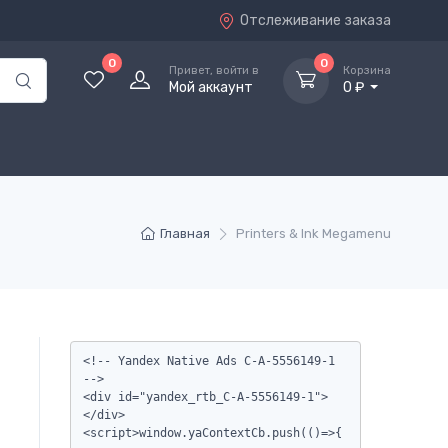
Отслеживание заказа
0
0
Привет, войти в
Корзина
Мой аккаунт
0 ₽
Главная
Printers & Ink Megamenu
<!-- Yandex Native Ads C-A-5556149-1 
-->

<div id="yandex_rtb_C-A-5556149-1">
</div>

<script>window.yaContextCb.push(()=>{
