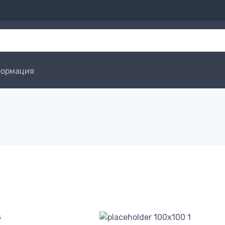
ормация
s